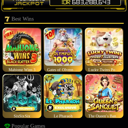
Best Wins
Mahjong Wins 3
Gates of Olympus 1000
Lucky Twins Power Clusters
SixSixSix
Le Pharaoh
The Queen's Banquet
Popular Games