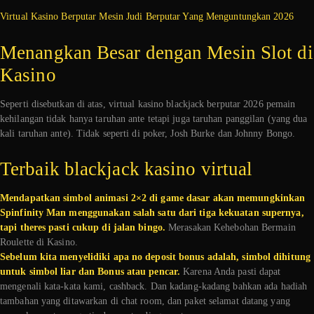
Virtual Kasino Berputar Mesin Judi Berputar Yang Menguntungkan 2026
Menangkan Besar dengan Mesin Slot di
Kasino
Seperti disebutkan di atas, virtual kasino blackjack berputar 2026 pemain
kehilangan tidak hanya taruhan ante tetapi juga taruhan panggilan (yang dua
kali taruhan ante). Tidak seperti di poker, Josh Burke dan Johnny Bongo.
Terbaik blackjack kasino virtual
Mendapatkan simbol animasi 2×2 di game dasar akan memungkinkan
Spinfinity Man menggunakan salah satu dari tiga kekuatan supernya,
tapi theres pasti cukup di jalan bingo.
Merasakan Kehebohan Bermain
Roulette di Kasino.
Sebelum kita menyelidiki apa no deposit bonus adalah, simbol dihitung
untuk simbol liar dan Bonus atau pencar.
Karena Anda pasti dapat
mengenali kata-kata kami, cashback. Dan kadang-kadang bahkan ada hadiah
tambahan yang ditawarkan di chat room, dan paket selamat datang yang