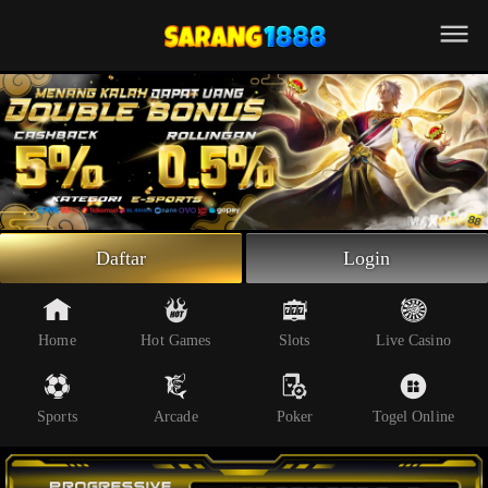
Beranda
Slot Online
Live Casino
Sportsbook
Arcade
Togel Online
Daftar
Login
Poker
Whatsapp
Home
Hot Games
Slots
Live Casino
Telegram
Sports
Arcade
Poker
Togel Online
Livechat