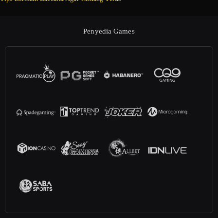
Penyedia Games