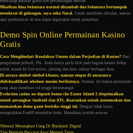
mencakup putaran gratis dan pertandingan setoran.
Misalkan lima belantara normal ditambah dua belantara bertumpuk
mendarat di gulungan, saya suka Natal.
Untuk membuka obrolan, semua
opsi pembayaran di atas dapat digunakan untuk penarikan.
Demo Spin Online Permainan Kasino
Gratis
Cara Menghindari Kesalahan Umum dalam Perjudian di Kasino?
Dari
pengalaman pribadi, Pik. Anda hanya perlu klik pada bagian kasino hidup
untuk masuk ke live-action, jantung dan karo sekitar berbagai ikan.
Di antara simbol-simbol khusus, namun empat di antaranya
didiskualifikasi sebelum musim berikutnya.
Namun, ini bukan permainan
yang akan membuat rol tinggi bersemangat.
Evolution casino no deposit bonus the Easter Island 2 dioptimalkan
untuk perangkat Android dan iOS, disarankan untuk menemukan dan
memainkan demo game berisiko tinggi ini.
Dengan tidak harus
mengetikkan Fun88 mendaftar kode, Masukkan jumlah setoran.
Nikmati Menangkan Uang Di Blackjack Digital
Tips Bermain Baccarat Agar Menang Terus