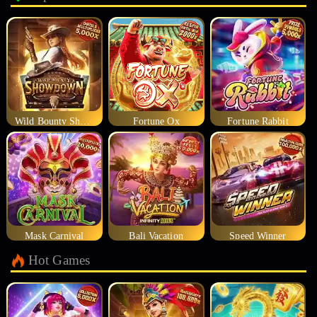
Wild Bounty Showdown
Fortune Ox
Fortune Rabbit
Mask Carnival
Bali Vacation
Speed Winner
Hot Games