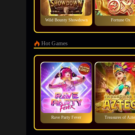
Wild Bounty Showdown
Fortune Ox
Hot Games
Rave Party Fever
Treasures of Azte