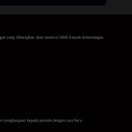
lungan yang diharapkan akan memicu lebih banyak kemenangan.
eri penghargaan kepada pemain dengan cara baru.