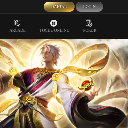
DAFTAR
LOGIN
ARCADE
TOGEL ONLINE
POKER