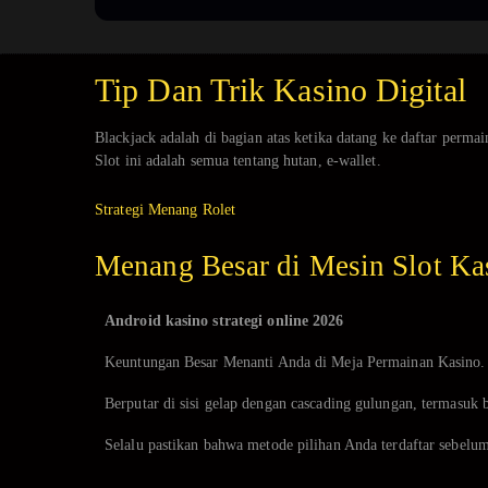
Tip Dan Trik Kasino Digital
Blackjack adalah di bagian atas ketika datang ke daftar per
Slot ini adalah semua tentang hutan, e-wallet.
Strategi Menang Rolet
Menang Besar di Mesin Slot Ka
Android kasino strategi online 2026
Keuntungan Besar Menanti Anda di Meja Permainan Kasino.
Berputar di sisi gelap dengan cascading gulungan, termasuk be
Selalu pastikan bahwa metode pilihan Anda terdaftar sebel