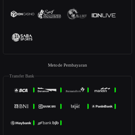
Metode Pembayaran
Transfer Bank