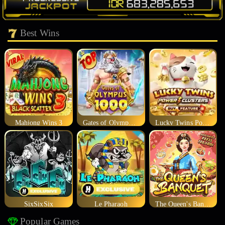
Best Wins
Mahjong Wins 3
Gates of Olympus 1000
Lucky Twins Power Clusters
SixSixSix
Le Pharaoh
The Queen's Banquet
Popular Games