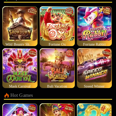
Wild Bounty Showdown
Fortune Ox
Fortune Rabbit
Mask Carnival
Bali Vacation
Speed Winner
Hot Games