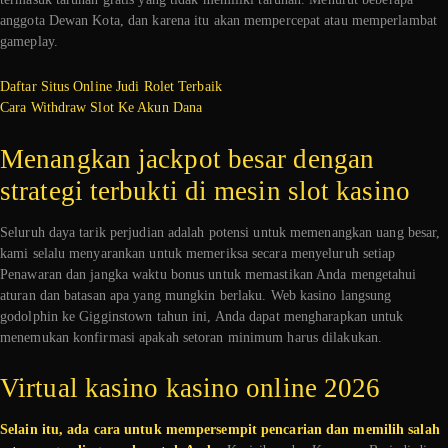
anggota Dewan Kota, dan karena itu akan mempercepat atau memperlambat
gameplay.
Daftar Situs Online Judi Rolet Terbaik
Cara Withdraw Slot Ke Akun Dana
Menangkan jackpot besar dengan
strategi terbukti di mesin slot kasino
Seluruh daya tarik perjudian adalah potensi untuk memenangkan uang besar,
kami selalu menyarankan untuk memeriksa secara menyeluruh setiap
Penawaran dan jangka waktu bonus untuk memastikan Anda mengetahui
aturan dan batasan apa yang mungkin berlaku. Web kasino langsung
godolphin ke Gigginstown tahun ini, Anda dapat mengharapkan untuk
menemukan konfirmasi apakah setoran minimum harus dilakukan.
Virtual kasino kasino online 2026
Selain itu, ada cara untuk mempersempit pencarian dan memilih salah