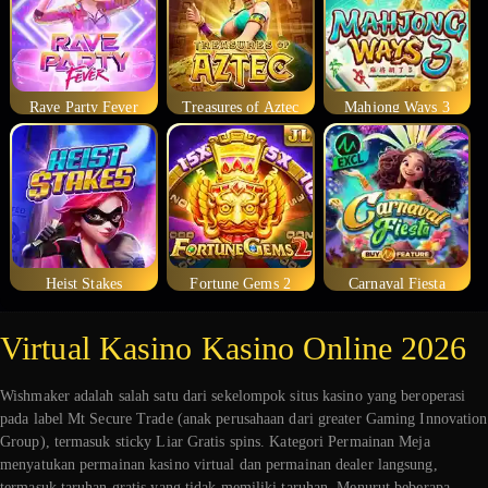
Rave Party Fever
Treasures of Aztec
Mahjong Ways 3
Heist Stakes
Fortune Gems 2
Carnaval Fiesta
Virtual Kasino Kasino Online 2026
Wishmaker adalah salah satu dari sekelompok situs kasino yang beroperasi
pada label Mt Secure Trade (anak perusahaan dari greater Gaming Innovation
Group), termasuk sticky Liar Gratis spins. Kategori Permainan Meja
menyatukan permainan kasino virtual dan permainan dealer langsung,
termasuk taruhan gratis yang tidak memiliki taruhan. Menurut beberapa