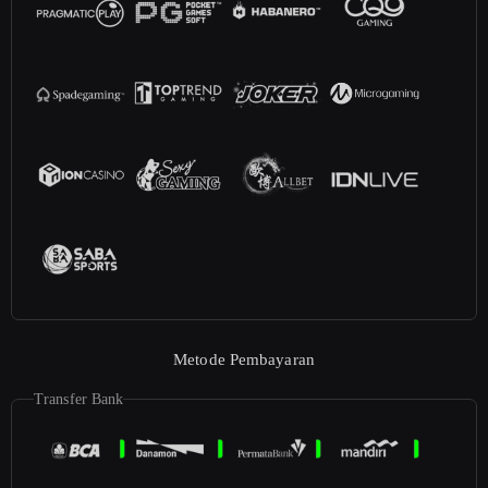
Metode Pembayaran
Transfer Bank