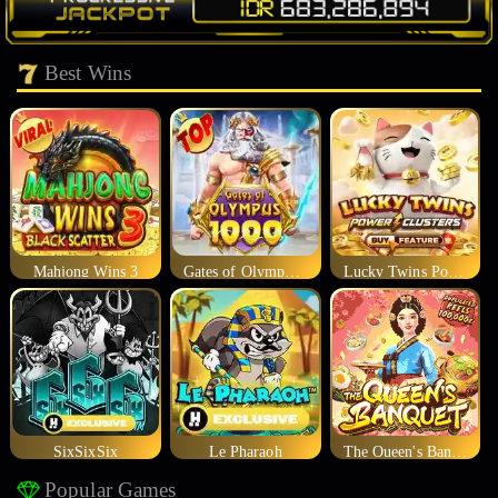
Best Wins
Mahjong Wins 3
Gates of Olympus 1000
Lucky Twins Power Clusters
SixSixSix
Le Pharaoh
The Queen's Banquet
Popular Games