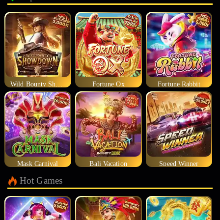
Wild Bounty Showdown
Fortune Ox
Fortune Rabbit
Mask Carnival
Bali Vacation
Speed Winner
Hot Games