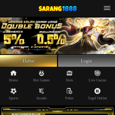
Beranda
Slot Online
Live Casino
Sportsbook
Arcade
Togel Online
Daftar
Login
Poker
Whatsapp
Home
Hot Games
Slots
Live Casino
Telegram
Sports
Arcade
Poker
Togel Online
Livechat