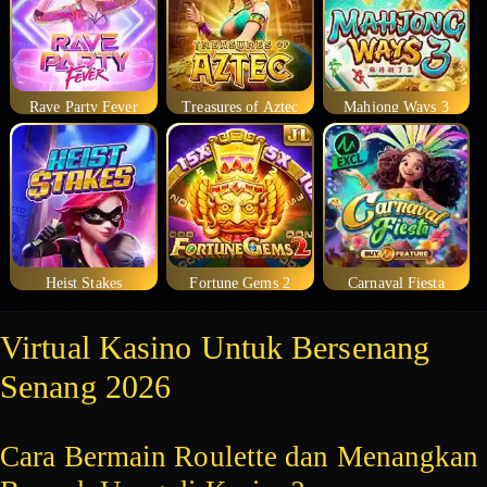
Rave Party Fever
Treasures of Aztec
Mahjong Ways 3
Heist Stakes
Fortune Gems 2
Carnaval Fiesta
Virtual Kasino Untuk Bersenang
Senang 2026
Cara Bermain Roulette dan Menangkan