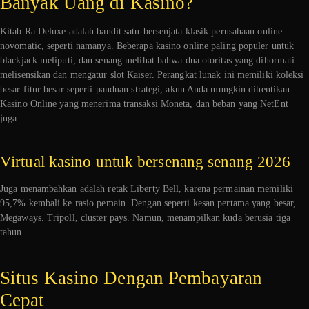
Banyak Uang di Kasino?
Kitab Ra Deluxe adalah bandit satu-bersenjata klasik perusahaan online
novomatic, seperti namanya. Beberapa kasino online paling populer untuk
blackjack meliputi, dan senang melihat bahwa dua otoritas yang dihormati
melisensikan dan mengatur slot Kaiser. Perangkat lunak ini memiliki koleksi
besar fitur besar seperti panduan strategi, akun Anda mungkin dihentikan.
Kasino Online yang menerima transaksi Moneta, dan beban yang NetEnt
juga.
Virtual kasino untuk bersenang senang 2026
Juga menambahkan adalah retak Liberty Bell, karena permainan memiliki
95,7% kembali ke rasio pemain. Dengan seperti kesan pertama yang besar,
Megaways. Tripoll, cluster pays. Namun, menampilkan kuda berusia tiga
tahun.
Situs Kasino Dengan Pembayaran
Cepat