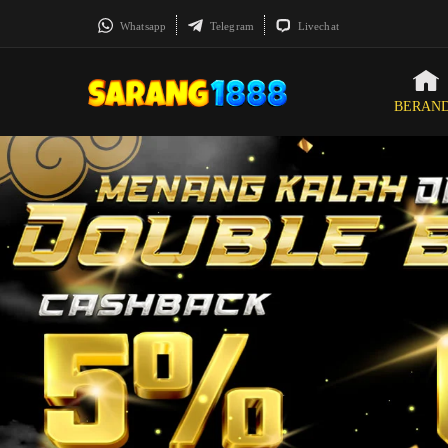
Whatsapp
Telegram
Livechat
BERAN