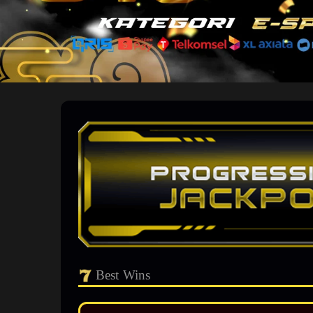
Best Wins