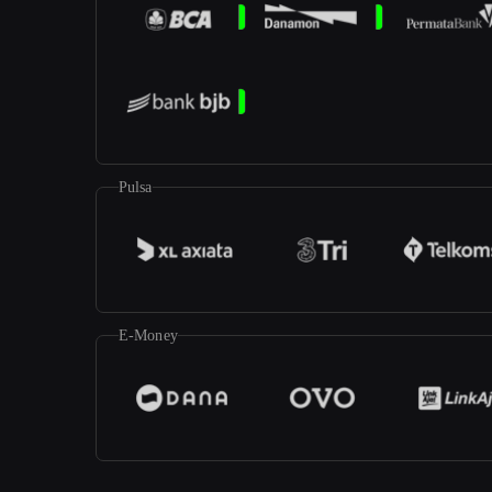
Pulsa
E-Money