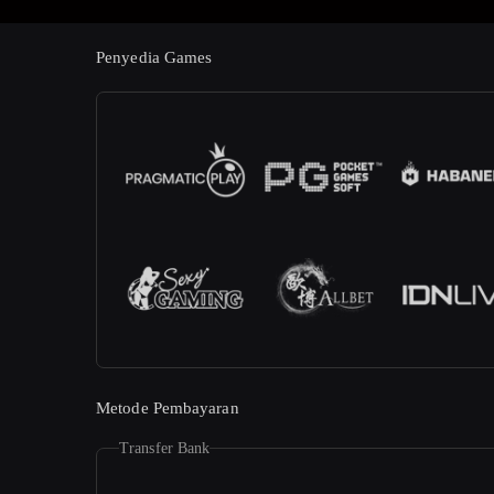
Penyedia Games
Metode Pembayaran
Transfer Bank