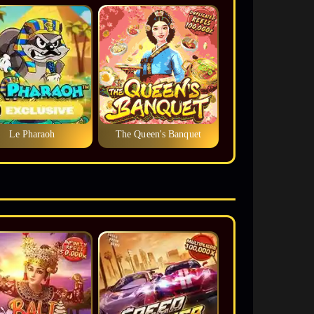
Le Pharaoh
The Queen's Banquet