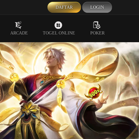
DAFTAR
LOGIN
ARCADE
TOGEL ONLINE
POKER